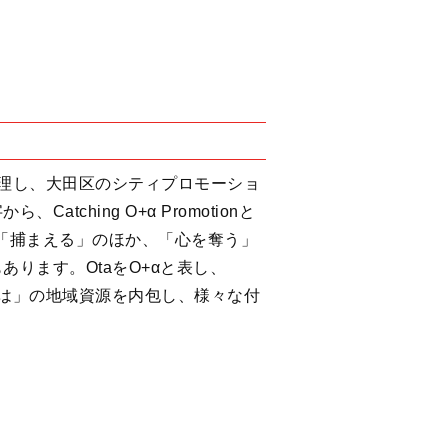
整理し、大田区のシティプロモーショ
atching O+α Promotionと
gには「捕まえる」のほか、「心を奪う」
あります。OtaをO+αと表し、
では」の地域資源を内包し、様々な付
。