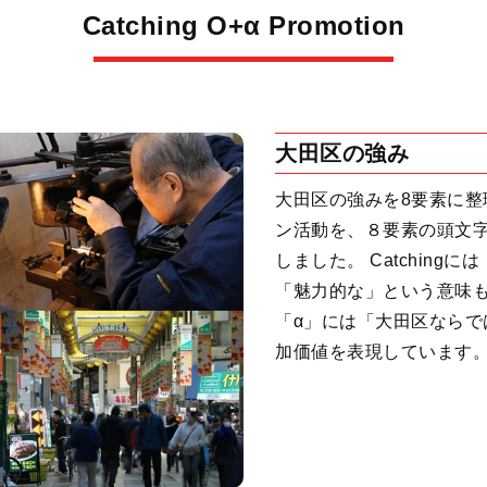
Catching O+α Promotion
大田区の強み
大田区の強みを8要素に
ン活動を、８要素の頭文字から、C
しました。 Catchin
「魅力的な」という意味も
「α」には「大田区なら
加価値を表現しています