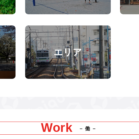
エリア
Work
－働－