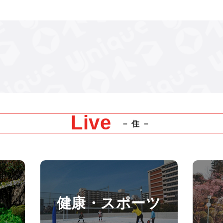
Live
－住－
健康・スポーツ