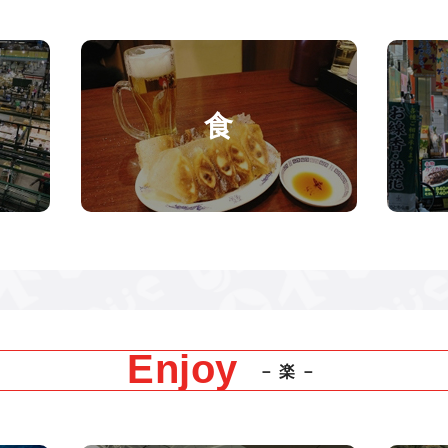
食
Enjoy
－楽－