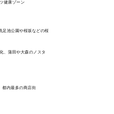
ツ健康ゾーン
、洗足池公園や桜坂などの桜
化、蒲田や大森のノスタ
た、都内最多の商店街