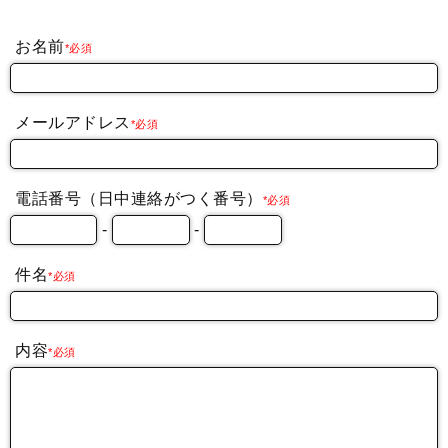
お名前
*必須
メールアドレス
*必須
電話番号（日中連絡がつく番号）
*必須
-
-
件名
*必須
内容
*必須