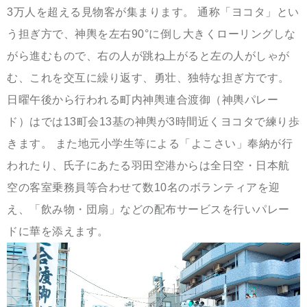
3万人を超える見物客が集まります。 通称「ヨコタ」とい
う担ぎ方で、神輿を左右90°に倒し大きくローリングしな
がら進むもので、右の人が跳ね上がると左の人がしゃが
む、これを交互に繰り返す、勇壮、独特な担ぎ方です。
日曜午後から行われる町内神輿連合渡御（神輿パレー
ド）はでは13町会13基の神輿が3時間近くヨコタで練り歩
きます。 また地元小学生等による「よこさい」奉納が行
われたり、氏子にあたる羽田空港からは全日空・日本航
空の客室乗務員等合わせて数10名のボランティアを迎
え、「飲み物・団扇」などの配布サービスを行いパレー
ドに華を添えます。