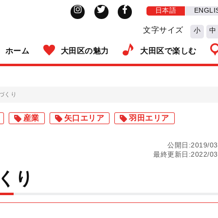
日本語
ENGLI
文字サイズ
小
中
ホーム
大田区の魅力
大田区で楽しむ
づくり
産業
矢口エリア
羽田エリア
公開日:2019/03
最終更新日:2022/03
くり