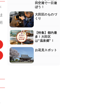
田空港で一日遊
ぼう！
が
大田区のものづ
ま
くり
術
【特集】都内最
多！大田区
は“温泉郷”！
お花見スポット
、