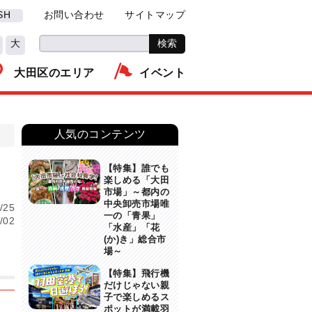
SH
お問い合わせ
サイトマップ
大
大田区のエリア
イベント
人気のコンテンツ
【特集】誰でも
楽しめる「大田
市場」～都内の
中央卸売市場唯
/25
一の「青果」
/02
「水産」「花
(か)き」総合市
場～
【特集】飛行機
だけじゃない親
子で楽しめるス
ポットが満載羽