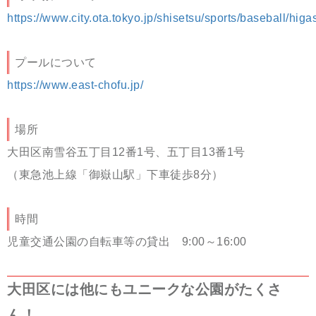
https://www.city.ota.tokyo.jp/shisetsu/sports/baseball/hig
プールについて
https://www.east-chofu.jp/
場所
大田区南雪谷五丁目12番1号、五丁目13番1号
（東急池上線「御嶽山駅」下車徒歩
8
分）
時間
児童交通公園の自転車等の貸出
9
:
00
～
16
:
00
大田区には他にもユニークな公園がたくさ
ん！