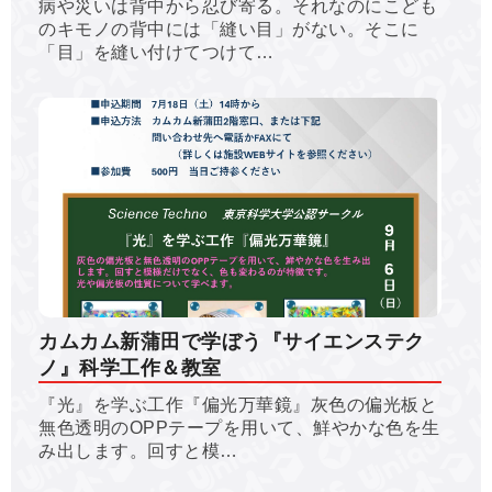
病や災いは背中から忍び寄る。それなのにこども
のキモノの背中には「縫い目」がない。そこに
「目」を縫い付けてつけて…
カムカム新蒲田で学ぼう『サイエンステク
ノ』科学工作＆教室
『光』を学ぶ工作『偏光万華鏡』灰色の偏光板と
無色透明のOPPテープを用いて、鮮やかな色を生
み出します。回すと模…