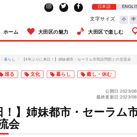
日本語
ENGLI
文字サイズ
小
中
ホーム
大田区の魅力
大田区で楽しむ
化
暮らし
【4年ぶりに来日！】姉妹都市・セーラム市民訪問団との交流会
巡る
文化
暮らし
癒し・休む
公開日:2023/08
最終更新日:2023/08
日！】姉妹都市・セーラム
流会