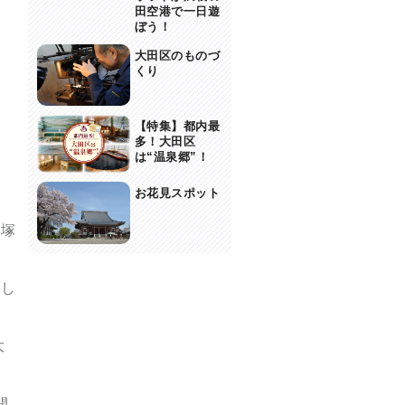
田空港で一日遊
ぼう！
大田区のものづ
くり
【特集】都内最
多！大田区
は“温泉郷”！
お花見スポット
貝塚
まし
大
開