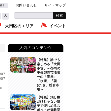
SH
お問い合わせ
サイトマップ
大
大田区のエリア
イベント
人気のコンテンツ
【特集】誰でも
楽しめる「大田
市場」～都内の
中央卸売市場唯
/07
一の「青果」
/07
「水産」「花
(か)き」総合市
市
場～
【特集】飛行機
だけじゃない親
子で楽しめるス
ポットが満載羽