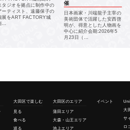
催
スタジオを拠点に制作中の
アーティスト、遠藤保子の
日本画家・川端龍子主宰の
個展をART FACTORY城
美術団体で活躍した安西啓
南…
明が、得意とした人物画を
中心に紹介会期:2026年5
月23日（…
大田区で楽しむ
大田区のエリア
イベント
Un
大
見る
蒲田エリア
サ
食べる
大森・山王エリア
ロ
巡る
池上エリア