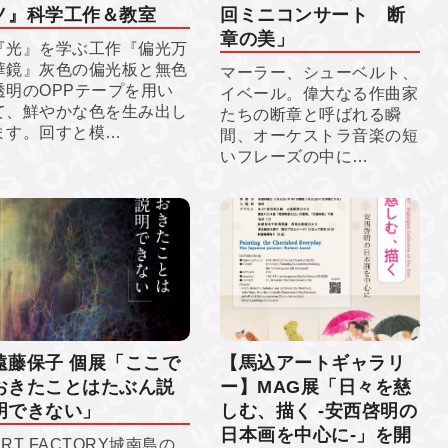
ノ』科学工作＆教室
回ミニコンサート 断
章の美」
『光』を学ぶ工作『偏光万
華鏡』灰色の偏光板と無色
マーラー、シューベルト、
透明のOPPテープを用い
イベール。偉大なる作曲家
て、鮮やかな色を生み出し
たちの断章と呼ばれる瞬
ます。回すと模…
間、オーケストラ音楽の短
いフレーズの中に…
遠藤保子 個展「ここで
【馬込アートギャラリ
おきたことはたぶん説
ー】MAG展「日々を慈
明できない」
しむ、描く -安西啓明の
日本画を中心に-」を開
ART FACTORY城南島の