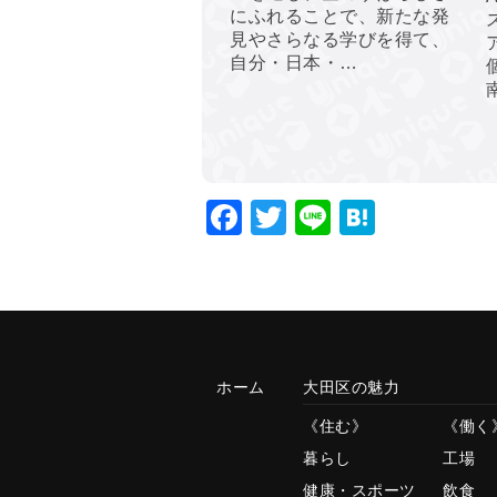
にふれることで、新たな発
見やさらなる学びを得て、
自分・日本・…
Facebook
Twitter
Line
Hatena
ホーム
大田区の魅力
住む
働く
暮らし
工場
健康・スポーツ
飲食