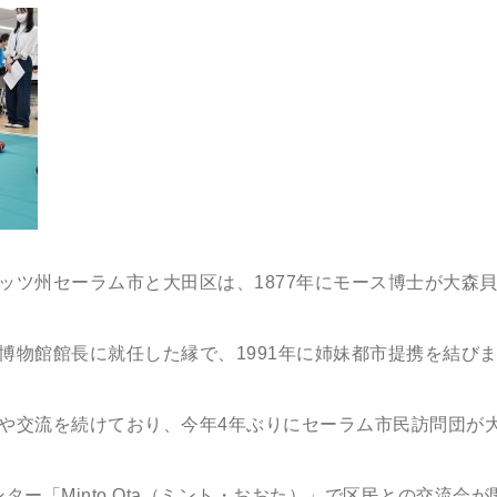
ッツ州セーラム市と大田区は、
1877
年にモース博士が大森
博物館館長に就任した縁で、
1991
年に姉妹都市提携を結び
や交流を続けており、今年
4
年ぶりにセーラム市民訪問団が
ンター「
Minto Ota（ミント・おおた）」
で区民との交流会が