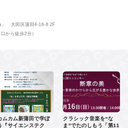
a
」 大田区蒲田
4-16-8 2F
西口から徒歩
2
分）
カムカム新蒲田で学ぼ
クラシック音楽を“な
う『サイエンステク
ま”でたのしもう「第11