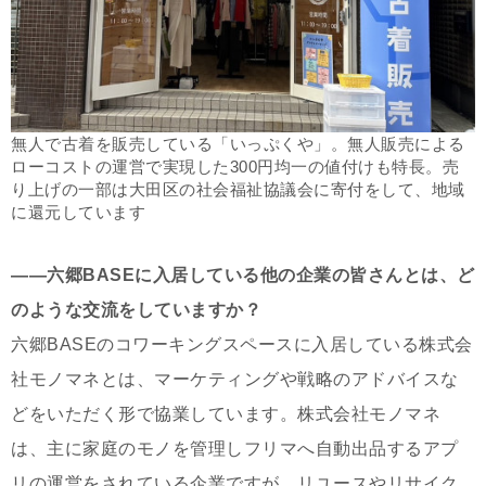
無人で古着を販売している「いっぷくや」。無人販売による
ローコストの運営で実現した300円均一の値付けも特長。売
り上げの一部は大田区の社会福祉協議会に寄付をして、地域
に還元しています
――六郷BASEに入居している他の企業の皆さんとは、ど
のような交流をしていますか？
六郷BASEのコワーキングスペースに入居している株式会
社モノマネとは、マーケティングや戦略のアドバイスな
どをいただく形で協業しています。株式会社モノマネ
は、主に家庭のモノを管理しフリマへ自動出品するアプ
リの運営をされている企業ですが、リユースやリサイク