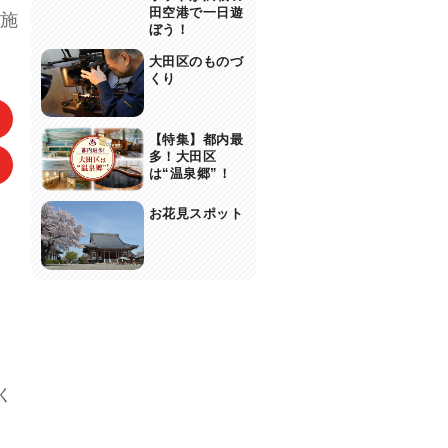
田空港で一日遊
施
ぼう！
大田区のものづ
くり
【特集】都内最
多！大田区
は“温泉郷”！
お花見スポット
く