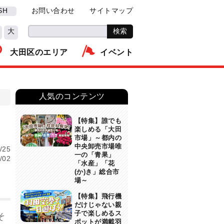
SH
お問い合わせ
サイトマップ
大
大田区のエリア
イベント
人気のコンテンツ
【特集】誰でも
楽しめる「大田
市場」～都内の
中央卸売市場唯
/25
一の「青果」
/02
「水産」「花
(か)き」総合市
場～
【特集】飛行機
だけじゃない親
子で楽しめるス
そ
ポットが満載羽