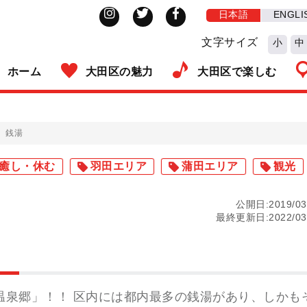
日本語
ENGLI
文字サイズ
小
中
ホーム
大田区の魅力
大田区で楽しむ
銭湯
癒し・休む
羽田エリア
蒲田エリア
観光
公開日:2019/03
最終更新日:2022/03
温泉郷」！！ 区内には都内最多の銭湯があり、しかも