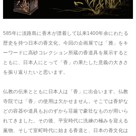
585年に淡路島に香木が漂着して以来1400年余にわたる
歴史を持つ日本の香文化。今回の企画展では「雅」をキ
ーワードに高砂コレクション所蔵の香道具を展示すると
ともに、日本人にとって「香」の果たした意義の大きさ
を振り返りたいと思います。
仏教の伝来とともに日本人は「香」に出会います。仏教
寺院では「香」の使用は欠かせません。そこでは香炉な
どの容器や道具もおのずから荘厳で豪壮なものが用いら
れてきました。その後、平安時代に洗練の極みを迎える
薫物、そして室町時代に始まる香道と、日本の香文化は