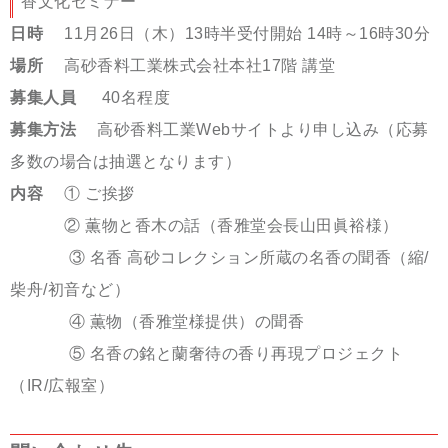
香文化セミナー
日時
11月26日（木）13時半受付開始 14時～16時30分
場所
高砂香料工業株式会社本社17階 講堂
募集人員
40名程度
募集方法
高砂香料工業Webサイトより申し込み（応募
多数の場合は抽選となります）
内容
① ご挨拶
② 薫物と香木の話（香雅堂会長山田眞裕様）
③ 名香 高砂コレクション所蔵の名香の聞香（縮/
柴舟/初音など）
④ 薫物（香雅堂様提供）の聞香
⑤ 名香の銘と蘭奢待の香り再現プロジェクト
（IR/広報室）