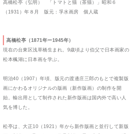
高橋松亭（弘明） 「トマトと猫（茶猫）」昭和６
（1931）年８月 版元：孚水画房 個人蔵
高橋松亭（1871年ー1945年）
現在の
台東区浅草橋生まれ。9歳頃より伯父で日本画家の
松本楓湖に日本画を学ぶ。
明治40（1907）
年頃、版元の渡邊庄三郎のもとで複製版
画にかわるオリジナルの版画（新作版画）の制作を開
始。
輸出用として制作された新作版画は国内外で高い人
気を博した。
松亭は、大正10（1921）年から新作版画と並行して新版