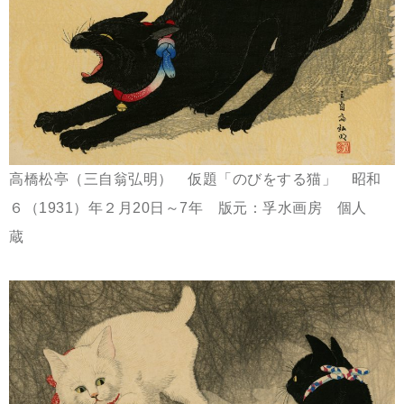
高橋松亭（三自翁弘明） 仮題「のびをする猫」 昭和
６（1931）年２月20日～7年 版元：孚水画房 個人
蔵