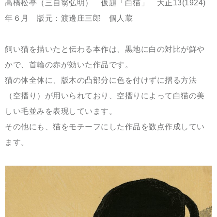
高橋松亭（
三自翁弘明） 仮題「白猫」 大正13(1924)
年６月 版元：渡邊庄三郎 個人蔵
飼い猫を描いたと伝わる本作は、黒地に白の対比が鮮や
かで、首輪の赤が効いた作品です。
猫
の体全体に、版木の凸部分に色を付けずに摺る方法
（空摺り）が用いられており、空摺りによって白猫の美
しい毛並みを表現しています。
その他にも、猫をモチーフにした作品を数点作成してい
ます。