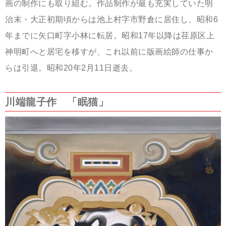
画の制作にも取り組む。作品制作が最も充実していた明
治末・大正初期頃からは
池上村字市野倉に居住し、昭和6
年までに矢口町字小林に転居。
昭和17年以降は荏原区上
神明町へと居宅を移すが、これ以前に版画絵師の仕事か
らは引退。昭和20年2月11日逝去。
川端龍子作 「眠猫」