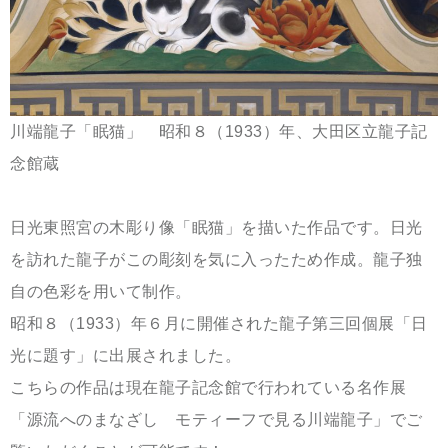
川端龍子「眠猫」
昭和８（
1933）
年、大田区立龍子記
念館蔵
日光東照宮の木彫り像「眠猫」を描いた作品です。日光
を訪れた龍子がこの彫刻を気に入ったため作成。龍子独
自の色彩を用いて制作。
昭和８（1933）年６月に開催された龍子第三回個展「日
光に題す」に出展されました。
こちらの作品は現在龍子記念館で行われている名作展
「源流へのまなざし モティーフで見る川端龍子」でご