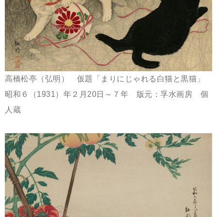
高橋松亭（弘明） 仮題「まりにじゃれる白猫と黒猫」
昭和６（1931）年２月20日～７年 版元：孚水画房 個
人蔵