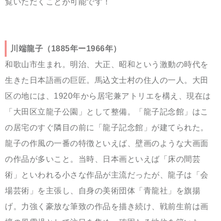
覧いただくことが可能です！
川端龍子（1885年
ー
1966年）
和歌山市生まれ。明治、大正、昭和という激動の時代を
生きた日本語画の巨匠。馬込文士村の住人の一人。
大田
区の地には、1920年から居宅兼アトリエを構え、現在は
「大田区立龍子公園」として整備。「龍子記念館」はこ
の居宅のすぐ隣目の前に「龍子記念館」が建てられた。
龍子の作風の一番の特徴といえば、壁画のような大画面
の作品が多いこと。当時、日本画といえば「床の間芸
術」といわれる小さな作品が主流だったが、龍子は「会
場芸術」を主張し、自身の美術団体「青龍社」を旗揚
げ。力強く豪放な筆致の作品を描き続け、戦前生前は画