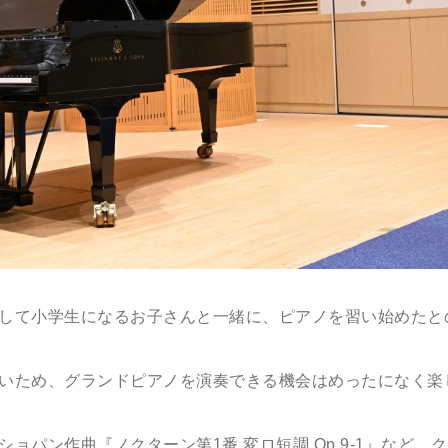
して小学生になるお子さんと一緒に、ピアノを習い始めたと
いため、グランドピアノを演奏できる機会はめったになく楽
ョパン作曲『ノクターン第1番 変ロ短調 Op.9-1』など、