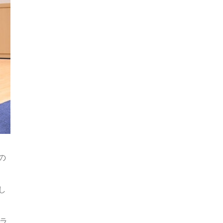
の
し
クラ