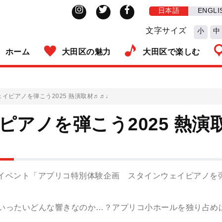
日本語
ENGLI
文字サイズ
小
中
ホーム
大田区の魅力
大田区で楽しむ
イピアノを弾こう2025 熱演取材♬♬♩
アノを弾こう2025 熱演
されたイベント「アプリコ特別体験企画 スタインウェイピアノを
）はいったいどんな響きなのか…？アプリコ小ホールを独り占め