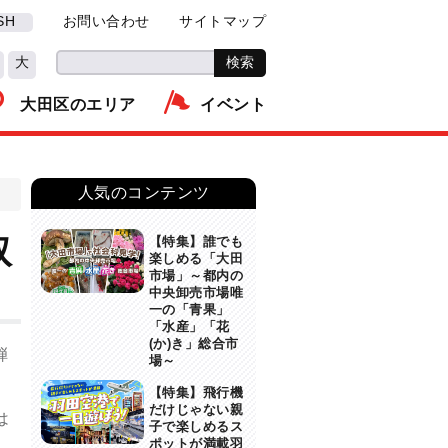
SH
お問い合わせ
サイトマップ
大
大田区のエリア
イベント
人気のコンテンツ
取
【特集】誰でも
楽しめる「大田
市場」～都内の
中央卸売市場唯
一の「青果」
「水産」「花
(か)き」総合市
弾
場～
【特集】飛行機
だけじゃない親
は
子で楽しめるス
ポットが満載羽