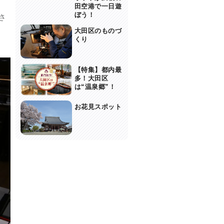
田空港で一日遊
ぼう！
さ
大田区のものづ
くり
【特集】都内最
多！大田区
は“温泉郷”！
お花見スポット