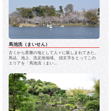
馬池洗（まいせん）
古くから景勝の地として人々に親しまれてきた、
馬込、池上、洗足池地域。 頭文字をとってこの
エリアを「馬池洗（まい…