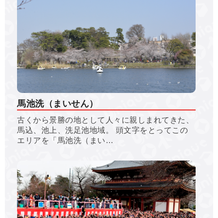
馬池洗（まいせん）
古くから景勝の地として人々に親しまれてきた、
馬込、池上、洗足池地域。 頭文字をとってこの
エリアを「馬池洗（まい…