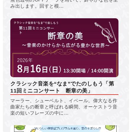
み出します。回すと模…
クラシック音楽を“なま”でたのしもう「第
11回ミニコンサート 断章の美」
マーラー、シューベルト、イベール。偉大なる作
曲家たちの断章と呼ばれる瞬間、オーケストラ音
楽の短いフレーズの中に…