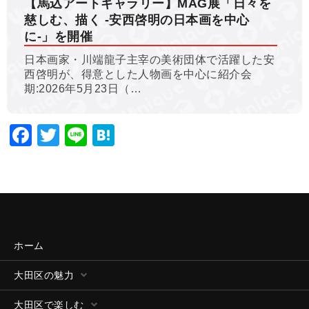
【馬込アートギャラリー】MAG展「日々を
慈しむ、描く -安西啓明の日本画を中心
に-」を開催
日本画家・川端龍子主宰の美術団体で活躍した安
西啓明が、得意とした人物画を中心に紹介会
期:2026年5月23日（…
Facebook
Twitter
Line
Hatena
ホーム
大田区の魅力
大田区で楽しむ