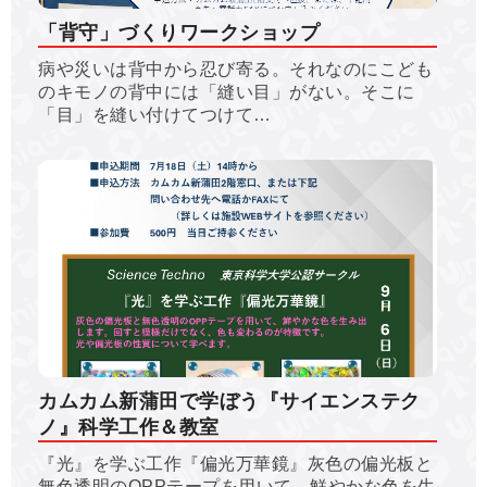
「背守」づくりワークショップ
病や災いは背中から忍び寄る。それなのにこども
のキモノの背中には「縫い目」がない。そこに
「目」を縫い付けてつけて…
カムカム新蒲田で学ぼう『サイエンステク
ノ』科学工作＆教室
『光』を学ぶ工作『偏光万華鏡』灰色の偏光板と
無色透明のOPPテープを用いて、鮮やかな色を生