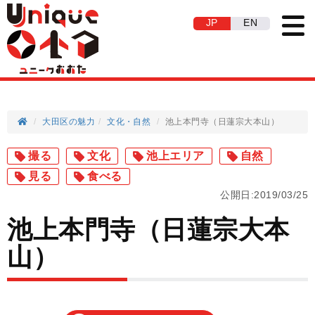
JP
EN
大田区の魅力
文化
自然
池上本門寺（日蓮宗大本山）
撮る
文化
池上エリア
自然
見る
食べる
公開日:2019/03/25
池上本門寺（日蓮宗大本
山）