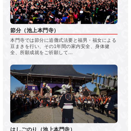
節分（池上本門寺）
本門寺では節分に追儺式法要と福男・福女による
豆まきを行い、その1年間の家内安全、身体健
全、所願成就をご祈願して…
はしごのり（池上本門寺）