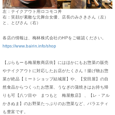
左：テイクアウト用ロコモコ丼
右：笑顔が素敵な元舞台女優、店長のみさきさん（左）
と、とびさん（右）
各店の情報は、梅林株式会社のHPをご確認ください。
https://www.bairin.info/shop
【ぷらもーる梅屋敷商店街】にはほかにもお惣菜の販売
やテイクアウトに対応したお店がたくさん！揚げ物お惣
菜が絶品【ミートショップ結城屋】や、【安田屋】の自
然食品からつくったお惣菜、うなぎの蒲焼きはお持ち帰
りも可【八ツ目や まつもと 梅屋敷店】 、【レ・アル
かきぬま】のお野菜たっぷりのお惣菜など、バラエティ
も豊富です。