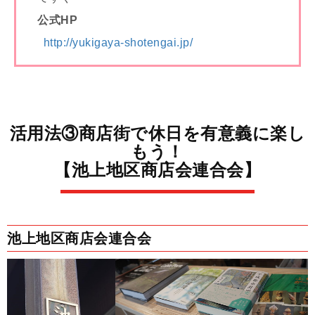
公式HP
http://yukigaya-shotengai.jp/
活用法③商店街で休日を有意義に楽し
もう！
【池上地区商店会連合会】
池上地区商店会連合会