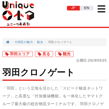
JP
EN
大田区の魅力
観光
羽田クロノゲート
羽田エリア
見る
観光
公開日:2019/03/25
羽田クロノゲート
「羽田」という立地を活かした「スピード輸送ネットワ
ーク」と高度な「付加価値機能」を一体化したヤマトグ
ループ最大級の総合物流ターミナルです。 羽田クロノゲ