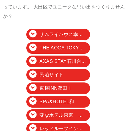
っています。 大田区でユニークな思い出をつくりません
か？
サムライハウス幸村荘
THE AOCA TOKYO SANNO
AXAS STAY石川台（2000 Comics Room）
民泊サイト
東横INN蒲田Ⅰ
SPA&HOTEL和
変なホテル東京 羽田
レッドルーフイン蒲田