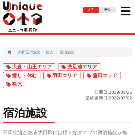
JP
EN
大田区の魅力
観光
宿泊施設
大森・山王エリア
洗足池エリア
癒し・休む
羽田エリア
蒲田エリア
観光
公開日:2019/03/25
最終更新日:2022/03/02
宿泊施設
羽田空港がある大田区には様々なタイプの宿泊施設が揃