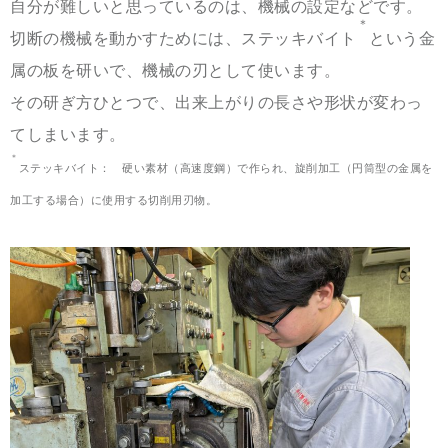
自分が難しいと思っているのは、機械の設定などです。
＊
切断の機械を動かすためには、ステッキバイト
という金
属の板を研いで、機械の刃として使います。
その研ぎ方ひとつで、出来上がりの長さや形状が変わっ
てしまいます。
＊
ステッキバイト： 硬い素材（高速度鋼）で作られ、旋削加工（円筒型の金属を
加工する場合）に使用する切削用刃物。