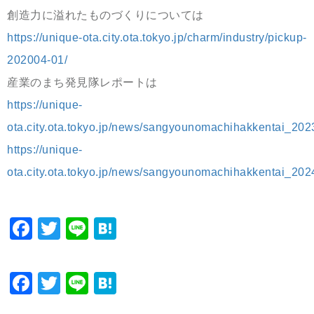
創造力に溢れたものづくりについては
https://unique-ota.city.ota.tokyo.jp/charm/industry/pickup-
202004-01/
産業のまち発見隊レポートは
https://unique-
ota.city.ota.tokyo.jp/news/sangyounomachihakkentai_202
https://unique-
ota.city.ota.tokyo.jp/news/sangyounomachihakkentai_202
Facebook
Twitter
Line
Hatena
Facebook
Twitter
Line
Hatena