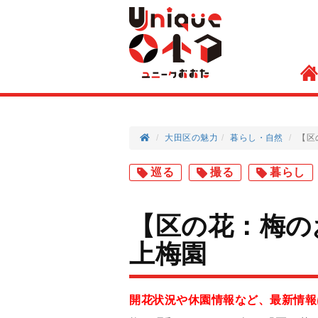
大田区の魅力
暮らし
自然
【区
巡る
撮る
暮らし
【区の花：梅の
上梅園
開花状況や休園情報など、最新情報