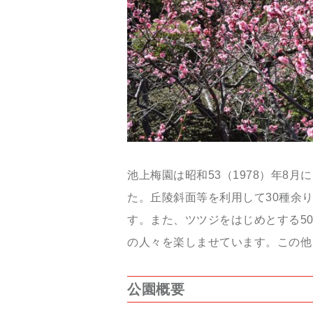
池上梅園は昭和
53
（
1978
）年
8
月に
た。丘陵斜面等を利用して
30種余
す。また、ツツジをはじめとする
5
の人々を楽しませています。この他
公園概要