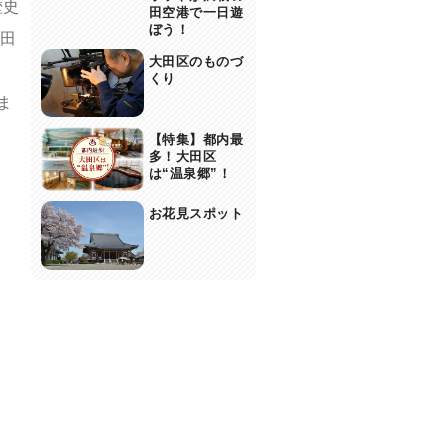
歴史
田空港で一日遊
ぼう！
大田
大田区のものづ
くり
ま
【特集】都内最
多！大田区
は“温泉郷”！
お花見スポット