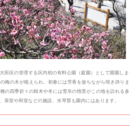
大田区の管理する区内初の有料公園（庭園）として開園しま
り
の梅の木が植えられ、初春には芳香を放ちながら咲き誇りま
0
種の四季折々の樹木や冬には雪吊の情景がこの地を訪れる多
、茶室や和室などの施設、水琴窟も園内にはあります。