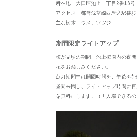
所在地 大田区池上二丁目2番13号
アクセス 都営浅草線西馬込駅徒歩
主な樹木 ウメ、ツツジ
期間限定ライトアップ
梅が見頃の期間、池上梅園内の夜間
花をお楽しみください。
点灯期間中は開園時間を、午後8時
昼間来園し、ライトアップ時間に再
を無料にします。（再入場できるの