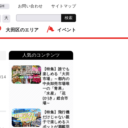
SH
お問い合わせ
サイトマップ
大
大田区のエリア
イベント
人気のコンテンツ
【特集】誰でも
楽しめる「大田
/14
市場」～都内の
中央卸売市場唯
一の「青果」
「水産」「花
(か)き」総合市
場～
【特集】飛行機
だけじゃない親
子で楽しめるス
ポットが満載羽