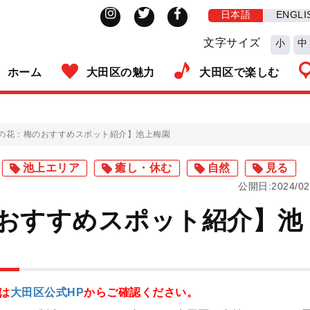
日本語
ENGLI
文字サイズ
小
中
ホーム
大田区の魅力
大田区で楽しむ
の花：梅のおすすめスポット紹介】池上梅園
池上エリア
癒し・休む
自然
見る
公開日:2024/02
おすすめスポット紹介】池
は
大田区公式HP
からご確認ください。