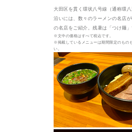
大田区を貫く環状八号線（通称環八
沿いには、数々のラーメンの名店が
の名店をご紹介。残暑は「つけ麺」
※文中の価格はすべて税込です。
※掲載しているメニューは期間限定のもの
い。