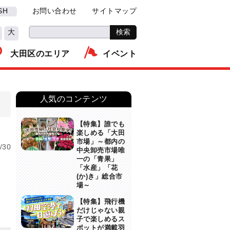
SH
お問い合わせ
サイトマップ
大
大田区のエリア
イベント
人気のコンテンツ
【特集】誰でも
楽しめる「大田
市場」～都内の
/30
中央卸売市場唯
一の「青果」
「水産」「花
(か)き」総合市
場～
【特集】飛行機
だけじゃない親
子で楽しめるス
ポットが満載羽