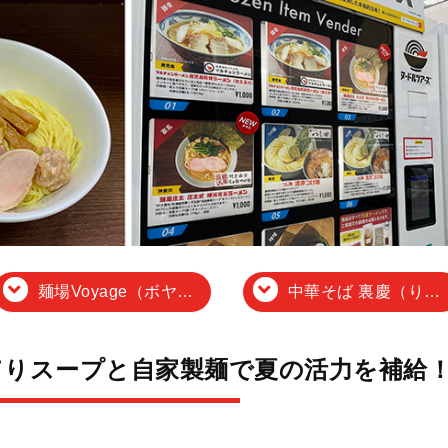
麺場Voyage（ボヤージュ）
中華そば 裏慶（りけい）
てりスープと自家製麺で夏の活力を補給