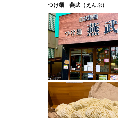
つけ麺 燕武（えんぶ）