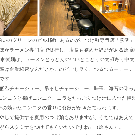
沿いのグリーンのビル1階にあるのが、つけ麺専門店「燕武」
ほかラーメン専門店で修行し、店長も務めた経歴がある原 
自家製麺は、ラーメンとうどんのいいとこどりの太麺寄り中太
率は企業秘密なんだとか。のどごし良く、つるつるモチモチ
です。
低温チャーシュー、吊るしチャーシュー、味玉、海苔の乗っ
生ニンニクと揚げニンニク、ニラをたっぷりつけ汁に入れた特
ンチの効いたニンニクの香りに食欲がかきたてられます。
やして提供する夏用のつけ麺もありますが、うちではあえて
がらスタミナをつけてもらいたいですね」（原さん）。