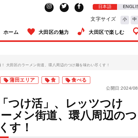
日本語
ENGLI
文字サイズ
小
中
ホーム
大田区の魅力
大田区で楽しむ
！ 大田区のラーメン街道、環八周辺のつけ麺を味わい尽くす！
蒲田エリア
食
食べる
公開日:2024/08
「つけ活」、レッツつけ
ラーメン街道、環八周辺のつ
くす！