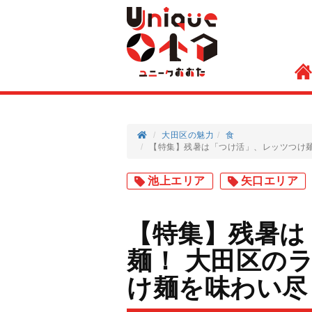
大田区の魅力
食
【特集】残暑は「つけ活」、レッツつけ麺
池上エリア
矢口エリア
【特集】残暑は
麺！ 大田区の
け麺を味わい尽