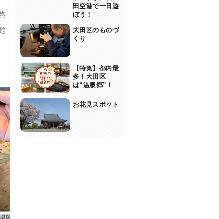
田空港で一日遊
路
ぼう！
麺
大田区のものづ
くり
【特集】都内最
さ
多！大田区
は“温泉郷”！
お花見スポット