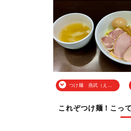
つけ麺 燕武（えんぶ）
これぞつけ麺！こっ