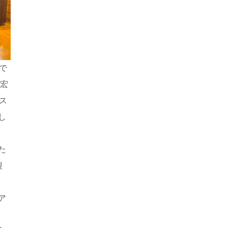
で
彰宏
ス
し
た
製
ア