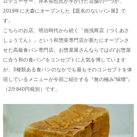
ロデューサー、岸本拓也氏が手がけた店舗の一つが、
2019年に大森にオープンした【題名のないパン屋】で
す。
こちらのお店、明治時代から続く「佃浅商店（つくあさ
しょうてん）」という和惣菜専門店が新たにオープンさ
せた高級食パン専門店。お惣菜屋さんならではの“お惣菜
に合う和の食パン”をコンセプトに人気を博しています
が、3種類ある食パンのなかでも最もそのコンセプトを体
現しているメニューが今回ご紹介する『無の極み“味噌”』
（2斤840円税別）です。